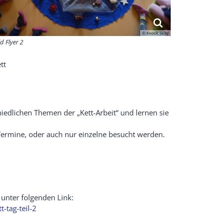
© Knock, Jacky
ld Flyer 2
tt
hiedlichen Themen der „Kett-Arbeit“ und lernen sie
e Termine, oder auch nur einzelne besucht werden.
nter folgenden Link:
-tag-teil-2