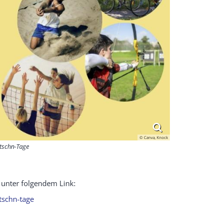
© Canva, Knock
tschn-Tage
unter folgendem Link:
tschn-tage